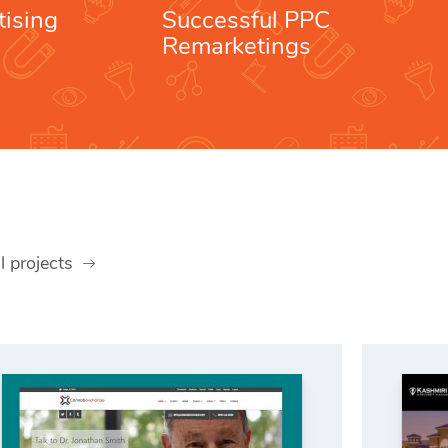
tising
Successful PPC
Remarketings
l projects