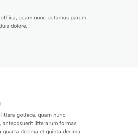
 gothica, quam nunc putamus parum,
duis dolore.
g
littera gothica, quam nunc
anteposuerit litterarum formas
a quarta decima et quinta decima.