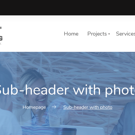
Home
Projects
Service
ub-header with pho
Homepage
Sub-header with photo