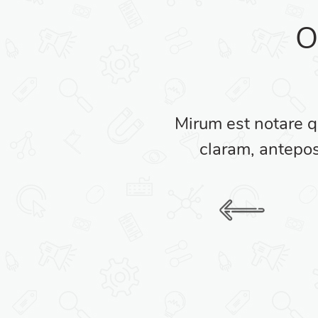
O
c putamus parum
Mirum est notare 
tis seacula.
claram, antepos