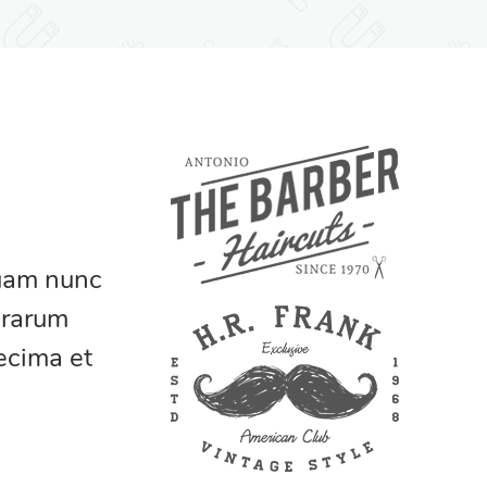
quam nunc
erarum
ecima et