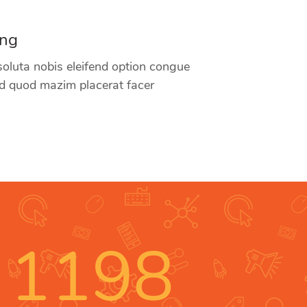
ing
oluta nobis eleifend option congue
id quod mazim placerat facer
1198