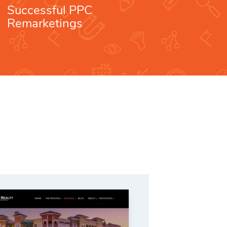
Successful PPC
Remarketings