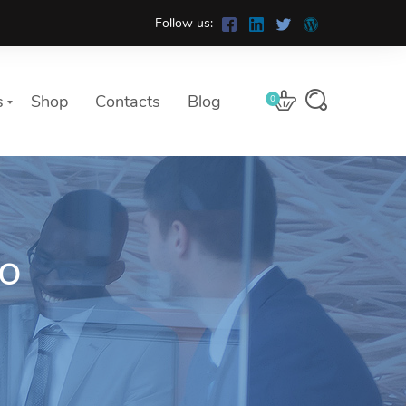
Follow us:
s
Shop
Contacts
Blog
0
to