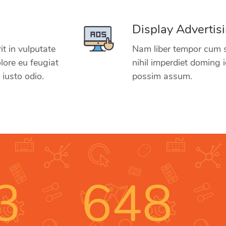
Display Advertis
it in vulputate
Nam liber tempor cum s
olore eu feugiat
nihil imperdiet doming 
 iusto odio.
possim assum.
3
648