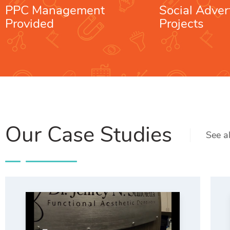
PPC Management
Social Adver
Provided
Projects
Our Case Studies
See al