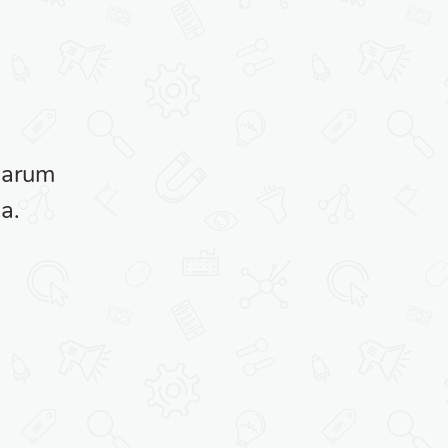
parum
Mirum est notare quam litte
a.
claram, anteposuerit litt