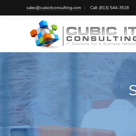
sales@cubicitconsulting.com
Call: (813) 544-3518
S